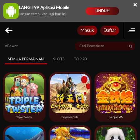
×
LANGIT99 Aplikasi Mobile
UNDUH
Jangan tampilkan lagi hari ini
Masuk
Daftar
VPower
SEMUA PERMAINAN
SLOTS
TOP 20
Triple Twister
Emperor Gate
Jin Qian Wa