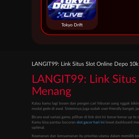
Tokyo Drift
LANGIT99: Link Situs Slot Online Depo 10
LANGIT99: Link Situs
Menang
Kalau kamu lagi bosen dan pengen cari hiburan yang nggak biki
modal gede di awal. Sistemnya juga sudah user-friendly banget, j
Bicara soal variasi game, pilihan di link slot ini benar-benar up t
Kamu bisa pantau bocoran
slot gacor hari ini
lewat dashboard mer
optimal.
Keamanan dan kenyamanan itu prioritas utama dalam memilih t