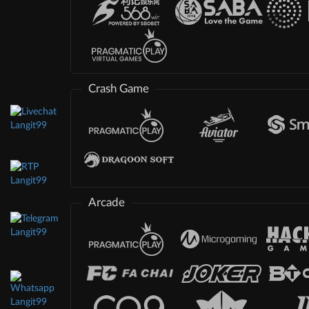
Crash Game
Arcade