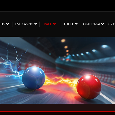
OTS
LIVE CASINO
RACE
TOGEL
OLAHRAGA
CRA