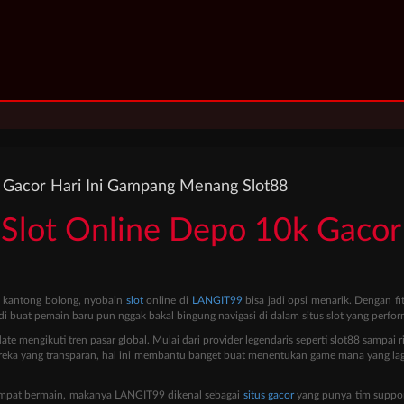
k Gacor Hari Ini Gampang Menang Slot88
 Slot Online Depo 10k Gacor
n kantong bolong, nyobain
slot
online di
LANGIT99
bisa jadi opsi menarik. Dengan fit
adi buat pemain baru pun nggak bakal bingung navigasi di dalam situs slot yang perfo
o date mengikuti tren pasar global. Mulai dari provider legendaris seperti slot88 sampai 
eka yang transparan, hal ini membantu banget buat menentukan game mana yang la
empat bermain, makanya LANGIT99 dikenal sebagai
situs gacor
yang punya tim support