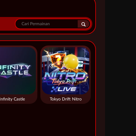
Infinity Castle
Tokyo Drift Nitro