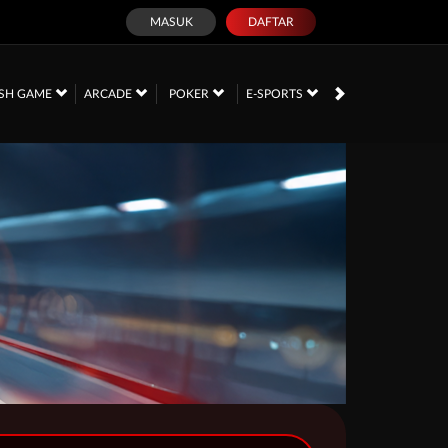
MASUK
DAFTAR
SH GAME
ARCADE
POKER
E-SPORTS
SABUNG AYAM