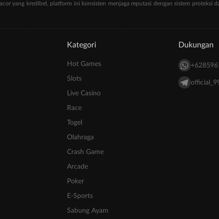
cor yang kredibel, platform ini konsisten menjaga reputasi dengan sistem proteksi 
Kategori
Dukungan
Hot Games
+628596
Slots
official_
Live Casino
Race
Togel
Olahraga
Crash Game
Arcade
Poker
E-Sports
Sabung Ayam