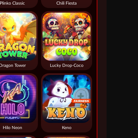
Plinko Classic
Chili Fiesta
Dragon Tower
Lucky Drop-Coco
Hilo Neon
Keno