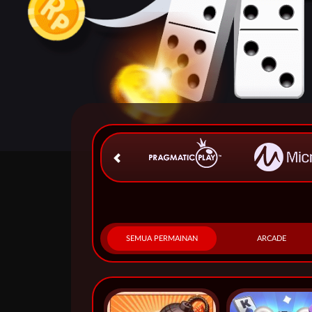
SEMUA PERMAINAN
ARCADE