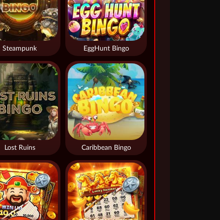
Steampunk
EggHunt Bingo
Lost Ruins
Caribbean Bingo