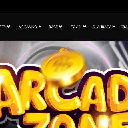
OTS
LIVE CASINO
RACE
TOGEL
OLAHRAGA
CRA