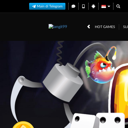
Main di Telegram
HOT GAMES
SL