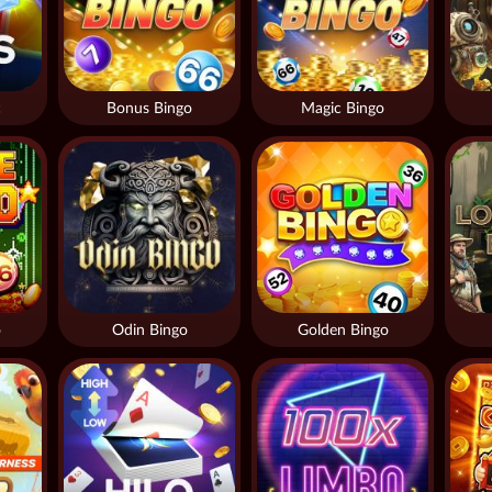
c
Bonus Bingo
Magic Bingo
o
Odin Bingo
Golden Bingo