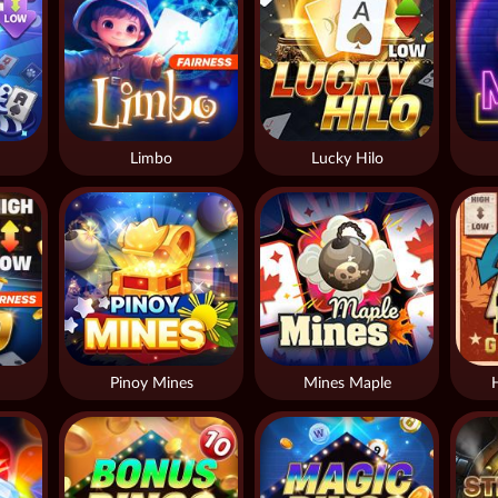
Limbo
Lucky Hilo
Pinoy Mines
Mines Maple