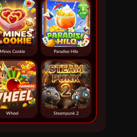
Mines Cookie
Paradise Hilo
Wheel
Steampunk 2