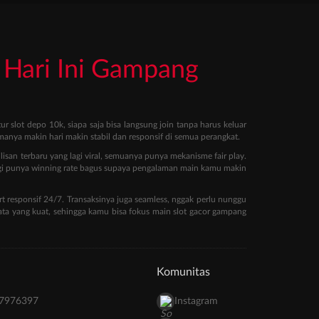
 Hari Ini Gampang
ur slot depo 10k, siapa saja bisa langsung join tanpa harus keluar
rmanya makin hari makin stabil dan responsif di semua perangkat.
rilisan terbaru yang lagi viral, semuanya punya mekanisme fair play.
gi punya winning rate bagus supaya pengalaman main kamu makin
 responsif 24/7. Transaksinya juga seamless, nggak perlu nunggu
data yang kuat, sehingga kamu bisa fokus main slot gacor gampang
Komunitas
7976397
Instagram