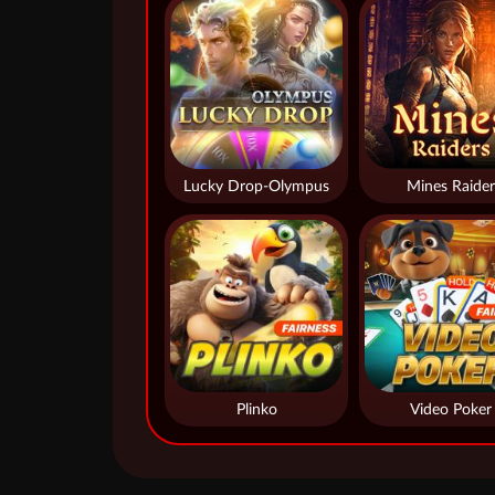
Lucky Drop-Olympus
Mines Raider
Plinko
Video Poker