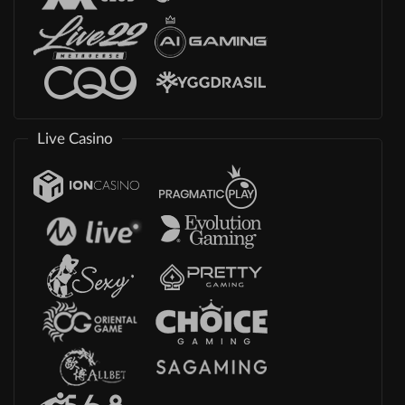
Live Casino