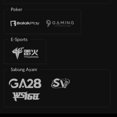
Poker
E-Sports
Sabung Ayam