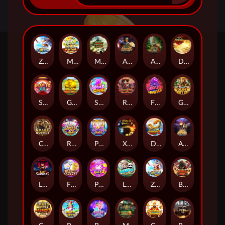
Zeustrike
Mahjong Roar
Maya: Elemental Totem
Aztec: Gold Temple
Aztec: Bonus Hunt 2
Dragon Chi’s Quest
Slotto 4D
Golden Football
Sugar Crush
Rhapsody of Muertos
Firefly Hunter
Golden Egypt
Crazy Bounty
Royal Ace
Piggy Bank Gold
Xiang Qi Ways 2
Dragon Chi's Quest 2
Aztec: Bonus Hunt
Last Samurai
Fish Prawn Crab Bonanza
Piggy Bank Gold 2
LABUBU: Fall In Wild
Zeustrike Xmas
Buffalo Rush