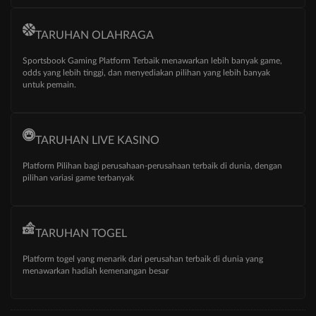
TARUHAN OLAHRAGA
Sportsbook Gaming Platform Terbaik menawarkan lebih banyak game,
odds yang lebih tinggi, dan menyediakan pilihan yang lebih banyak
untuk pemain.
TARUHAN LIVE KASINO
Platform Pilihan bagi perusahaan-perusahaan terbaik di dunia, dengan
pilihan variasi game terbanyak
TARUHAN TOGEL
Platform togel yang menarik dari perusahan terbaik di dunia yang
menawarkan hadiah kemenangan besar