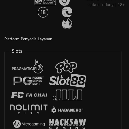
cipta dilindungi | 18+
Platform Penyedia Layanan
Slots