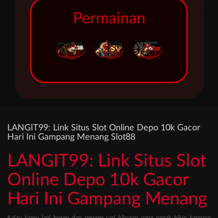
Permainan
i
i
i
LANGIT99: Link Situs Slot Online Depo 10k Gacor
Hari Ini Gampang Menang Slot88
LANGIT99: Link Situs Slot
Online Depo 10k Gacor
Hari Ini Gampang Menang
Kalau kamu lagi bosen dan pengen cari hiburan yang nggak bikin kantong