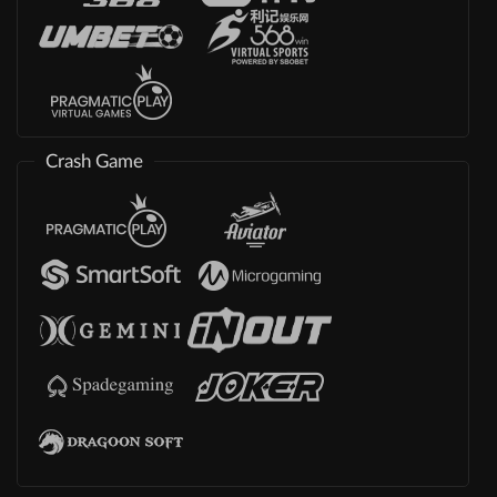
Crash Game