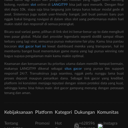
bolong, nyobain
slot
online di
LANGIT99
bisa jadi opsi menarik. Dengan fitur
slot depo 10k, siapa saja bisa langsung join tanpa harus keluar modal gede di
awal. Sistemnya juga sudah user-friendly banget, jadi buat pemain baru pun
nggak bakal bingung navigasi di dalam situs slot yang performanya makin hari
makin stabil dan responsif di semua perangkat.
Bicara soal variasi game, pilihan di link slot ini benar-benar up to date mengikuti
tren pasar global. Mulai dari provider legendaris seperti slot88 sampai rilisan
terbaru yang lagi viral, semuanya punya mekanisme fair play. Kamu bisa pantau
bocoran
slot gacor hari ini
lewat dashboard mereka yang transparan, hal ini
membantu banget buat menentukan game mana yang lagi punya winning rate
bagus supaya pengalaman main kamu makin optimal.
Keamanan dan kenyamanan itu prioritas utama dalam memilih tempat bermain,
makanya LANGIT99 dikenal sebagai
situs gacor
yang punya tim support
responsif 24/7. Transaksinya juga seamless, nggak perlu nunggu lama buat
proses deposit maupun penarikan dana. Sebagai link gacor yang kredibel,
platform ini konsisten menjaga reputasi dengan sistem proteksi data yang kuat,
sehingga kamu bisa fokus main slot gacor gampang menang dengan perasaan
tenang dan aman.
Kebijaksanaan
Platform
Kategori
Dukungan
Komunitas
Tentang
Promosi
Hot
+628596
Instagra