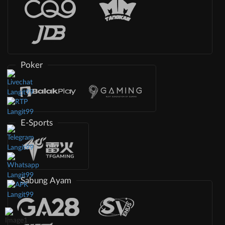
Poker
E-Sports
Sabung Ayam