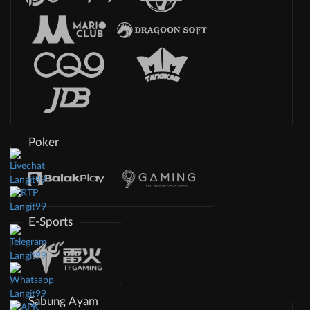
Poker
E-Sports
Sabung Ayam