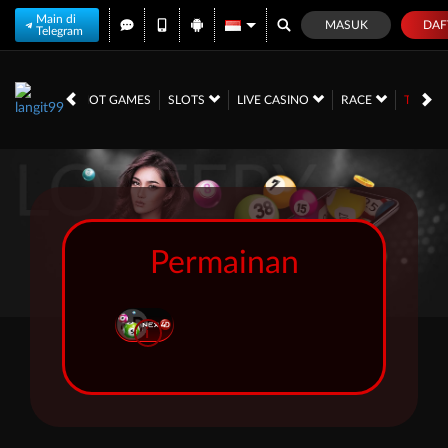
Main di
MASUK
DAF
Telegram
HOT GAMES
SLOTS
LIVE CASINO
RACE
TOGEL
Permainan
i