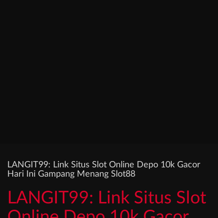
LANGIT99: Link Situs Slot Online Depo 10k Gacor
Hari Ini Gampang Menang Slot88
LANGIT99: Link Situs Slot
Online Depo 10k Gacor