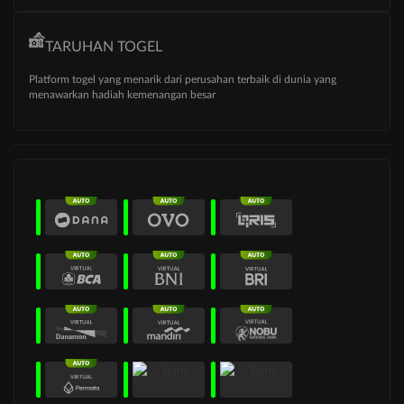
TARUHAN TOGEL
Platform togel yang menarik dari perusahan terbaik di dunia yang
menawarkan hadiah kemenangan besar