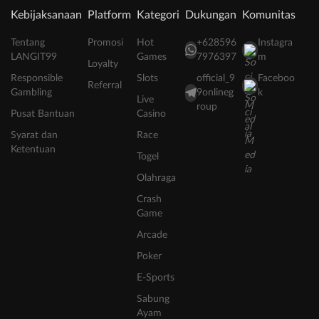
Kebijaksanaan
Platform
Kategori
Dukungan
Komunitas
Tentang
Promosi
Hot
+628596
Instagra
LANGIT99
Games
7976397
m
Loyalty
Responsible
Slots
official_9
Faceboo
Referral
Gambling
9onlineg
k
Live
roup
Pusat Bantuan
Casino
Syarat dan
Race
Ketentuan
Togel
Olahraga
Crash
Game
Arcade
Poker
E-Sports
Sabung
Ayam