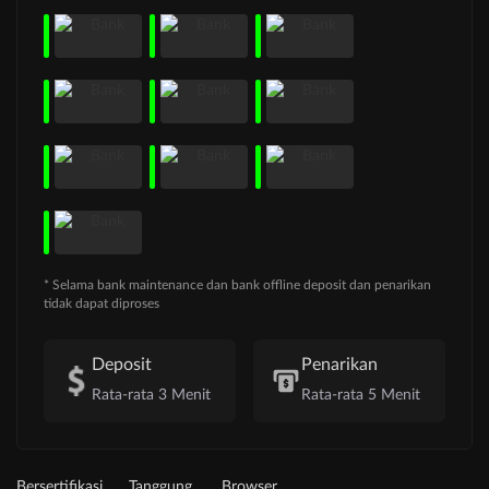
* Selama bank maintenance dan bank offline deposit dan penarikan
tidak dapat diproses
Deposit
Penarikan
Rata-rata 3 Menit
Rata-rata 5 Menit
Bersertifikasi
Tanggung
Browser