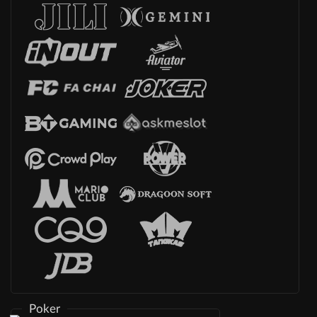
Poker