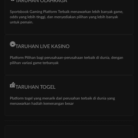
TARUHAN OLAHRAGA
Sportsbook Gaming Platform Terbaik menawarkan lebih banyak game,
odds yang lebih tinggi, dan menyediakan pilihan yang lebih banyak
untuk pemain.
TARUHAN LIVE KASINO
Platform Pilihan bagi perusahaan-perusahaan terbaik di dunia, dengan
pilihan variasi game terbanyak
TARUHAN TOGEL
Platform togel yang menarik dari perusahan terbaik di dunia yang
menawarkan hadiah kemenangan besar