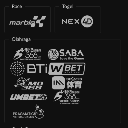
Race
Togel
Olahraga