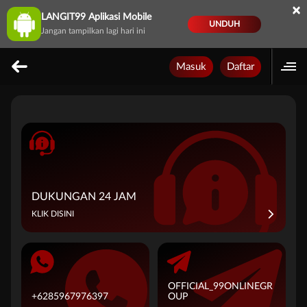
×
LANGIT99 Aplikasi Mobile
UNDUH
Jangan tampilkan lagi hari ini
Masuk
Daftar
DUKUNGAN 24 JAM
KLIK DISINI
OFFICIAL_99ONLINEGR
+6285967976397
OUP