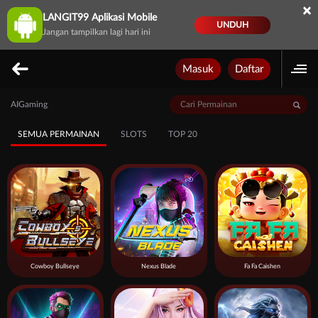
×
LANGIT99 Aplikasi Mobile
UNDUH
Jangan tampilkan lagi hari ini
Masuk
Daftar
AIGaming
SEMUA PERMAINAN
SLOTS
TOP 20
Cowboy Bullseye
Nexus Blade
Fa Fa Caishen