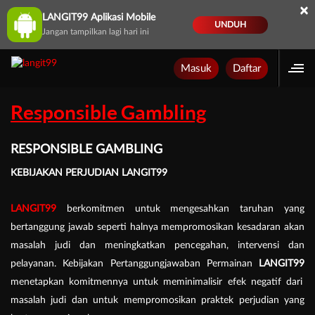
×
LANGIT99 Aplikasi Mobile
UNDUH
Jangan tampilkan lagi hari ini
Masuk
Daftar
Responsible Gambling
RESPONSIBLE GAMBLING
KEBIJAKAN PERJUDIAN LANGIT99
LANGIT99
berkomitmen untuk mengesahkan taruhan yang
bertanggung jawab seperti halnya mempromosikan kesadaran akan
masalah judi dan meningkatkan pencegahan, intervensi dan
pelayanan. Kebijakan Pertanggungjawaban Permainan
LANGIT99
menetapkan komitmennya untuk meminimalisir efek negatif dari
masalah judi dan untuk mempromosikan praktek perjudian yang