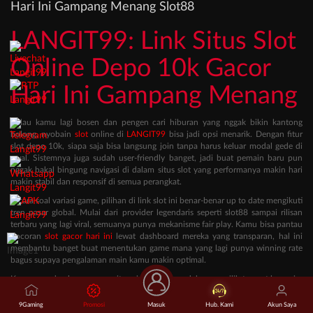
Hari Ini Gampang Menang Slot88
LANGIT99: Link Situs Slot
Online Depo 10k Gacor
Hari Ini Gampang Menang
Kalau kamu lagi bosen dan pengen cari hiburan yang nggak bikin kantong
bolong, nyobain
slot
online di
LANGIT99
bisa jadi opsi menarik. Dengan fitur
slot depo 10k, siapa saja bisa langsung join tanpa harus keluar modal gede di
awal. Sistemnya juga sudah user-friendly banget, jadi buat pemain baru pun
nggak bakal bingung navigasi di dalam situs slot yang performanya makin hari
makin stabil dan responsif di semua perangkat.
Bicara soal variasi game, pilihan di link slot ini benar-benar up to date mengikuti
tren pasar global. Mulai dari provider legendaris seperti slot88 sampai rilisan
terbaru yang lagi viral, semuanya punya mekanisme fair play. Kamu bisa pantau
bocoran
slot gacor hari ini
lewat dashboard mereka yang transparan, hal ini
membantu banget buat menentukan game mana yang lagi punya winning rate
bagus supaya pengalaman main kamu makin optimal.
Keamanan dan kenyamanan itu prioritas utama dalam memilih tempat bermain,
makanya LANGIT99 dikenal sebagai
situs gacor
yang punya tim support
responsif 24/7. Transaksinya juga seamless, nggak perlu nunggu lama buat
9Gaming
Promosi
Masuk
Hub. Kami
Akun Saya