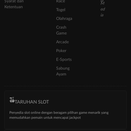
Syarat dan
Race
Ketentuan
Togel
Olahraga
Crash
Game
Arcade
Poker
E-Sports
Sabung
Ayam
TARUHAN SLOT
Penyedia slot online dengan beragam pilihan game menarik yang
memudahkan pemain untuk mencapai jackpot