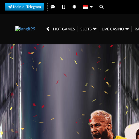
Main di Telegram
HOT GAMES
SLOTS
LIVE CASINO
R