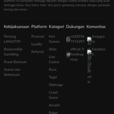
platform ini konsisten menjaga reputasi dengan sistem proteksi data yang kuat,
sehingga kamu bisa fokus main slot gacor gampang menang dengan perasaan
tenang dan aman.
Kebijaksanaan
Platform
Kategori
Dukungan
Komunitas
Tentang
Promosi
Hot
+628596
Instagra
LANGIT99
Games
7976397
m
Loyalty
Responsible
Slots
official_9
Faceboo
Referral
Gambling
9onlineg
k
Live
roup
Pusat Bantuan
Casino
Syarat dan
Race
Ketentuan
Togel
Olahraga
Crash
Game
Arcade
Poker