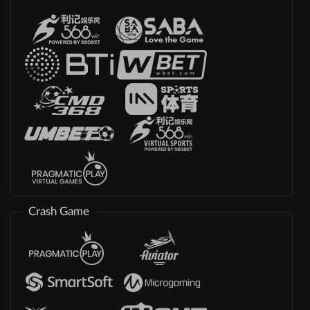
Crash Game