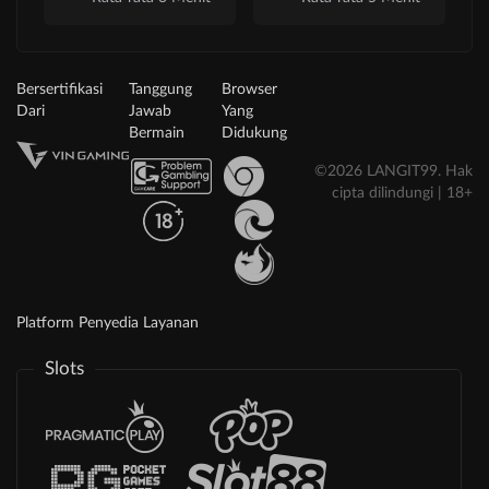
Bersertifikasi
Tanggung
Browser
Dari
Jawab
Yang
Bermain
Didukung
©2026 LANGIT99. Hak
cipta dilindungi | 18+
Platform Penyedia Layanan
Slots