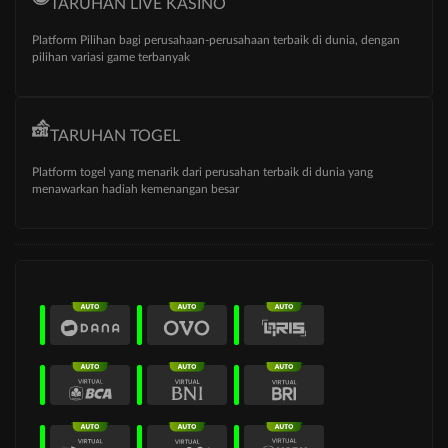
TARUHAN LIVE KASINO
Platform Pilihan bagi perusahaan-perusahaan terbaik di dunia, dengan
pilihan variasi game terbanyak
TARUHAN TOGEL
Platform togel yang menarik dari perusahan terbaik di dunia yang
menawarkan hadiah kemenangan besar