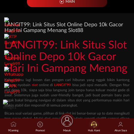
MAIN
LANGIT99: Link Situs Slot Online Depo 10k Gacor
Hari Ini Gampang Menang Slot88
LANGIT99: Link Situs Slot
Online Depo 10k Gacor
Hari Ini Gampang Menang
Kalau kamu lagi bosen dan pengen cari hiburan yang nggak bikin kantong
bolong, nyobain
slot
online di
LANGIT99
bisa jadi opsi menarik. Dengan fitur
slot depo 10k, siapa saja bisa langsung join tanpa harus keluar modal gede di
awal. Sistemnya juga sudah user-friendly banget, jadi buat pemain baru pun
nggak bakal bingung navigasi di dalam situs slot yang performanya makin hari
makin stabil dan responsif di semua perangkat.
Bicara soal variasi game, pilihan di link slot ini benar-benar up to date mengikuti
tren pasar global. Mulai dari provider legendaris seperti slot88 sampai rilisan
terbaru yang lagi viral, semuanya punya mekanisme fair play. Kamu bisa pantau
bocoran
slot gacor hari ini
lewat dashboard mereka yang transparan, hal ini
9Gaming
Promosi
Masuk
Hub. Kami
Akun Saya
membantu banget buat menentukan game mana yang lagi punya winning rate