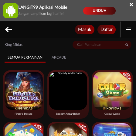
×
LANGIT99 Aplikasi Mobile
UNDUH
Jangan tampilkan lagi hari ini
Masuk
Daftar
King Midas
SEMUA PERMAINAN
ARCADE
Pirate's Tresure
Speedy Andar Bahar
Colour Game