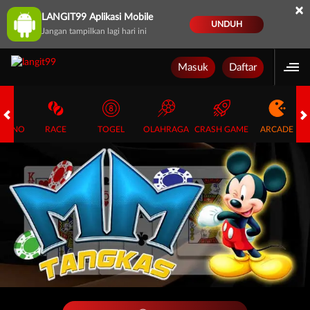
×
LANGIT99 Aplikasi Mobile
UNDUH
Jangan tampilkan lagi hari ini
Masuk
Daftar
CASINO
RACE
TOGEL
OLAHRAGA
CRASH GAME
ARCADE