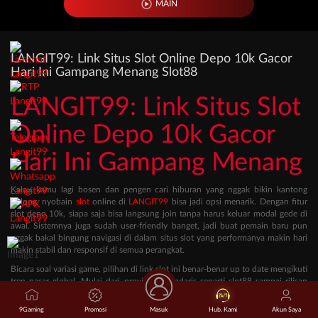
MAIN
LANGIT99: Link Situs Slot Online Depo 10k Gacor
Hari Ini Gampang Menang Slot88
LANGIT99: Link Situs Slot
Online Depo 10k Gacor
Hari Ini Gampang Menang
Kalau kamu lagi bosen dan pengen cari hiburan yang nggak bikin kantong
bolong, nyobain
slot
online di
LANGIT99
bisa jadi opsi menarik. Dengan fitur
slot depo 10k, siapa saja bisa langsung join tanpa harus keluar modal gede di
awal. Sistemnya juga sudah user-friendly banget, jadi buat pemain baru pun
nggak bakal bingung navigasi di dalam situs slot yang performanya makin hari
makin stabil dan responsif di semua perangkat.
Bicara soal variasi game, pilihan di link slot ini benar-benar up to date mengikuti
tren pasar global. Mulai dari provider legendaris seperti slot88 sampai rilisan
terbaru yang lagi viral, semuanya punya mekanisme fair play. Kamu bisa pantau
bocoran
slot gacor hari ini
lewat dashboard mereka yang transparan, hal ini
9Gaming
Promosi
Masuk
Hub. Kami
Akun Saya
membantu banget buat menentukan game mana yang lagi punya winning rate