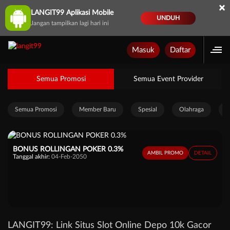
×
LANGIT99 Aplikasi Mobile
UNDUH
Jangan tampilkan lagi hari ini
Masuk
Daftar
Semua Promosi
Semua Event Provider
Semua Promosi
Member Baru
Spesial
Olahraga
L
BONUS ROLLINGAN POKER 0.3%
AMBIL PROMO
DETAIL
Tanggal akhir:
04-Feb-2050
LANGIT99: Link Situs Slot Online Depo 10k Gacor