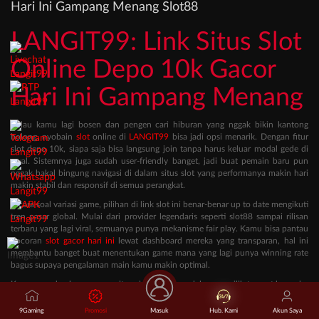
Hari Ini Gampang Menang Slot88
LANGIT99: Link Situs Slot
Online Depo 10k Gacor
Hari Ini Gampang Menang
Kalau kamu lagi bosen dan pengen cari hiburan yang nggak bikin kantong
bolong, nyobain
slot
online di
LANGIT99
bisa jadi opsi menarik. Dengan fitur
slot depo 10k, siapa saja bisa langsung join tanpa harus keluar modal gede di
awal. Sistemnya juga sudah user-friendly banget, jadi buat pemain baru pun
nggak bakal bingung navigasi di dalam situs slot yang performanya makin hari
makin stabil dan responsif di semua perangkat.
Bicara soal variasi game, pilihan di link slot ini benar-benar up to date mengikuti
tren pasar global. Mulai dari provider legendaris seperti slot88 sampai rilisan
terbaru yang lagi viral, semuanya punya mekanisme fair play. Kamu bisa pantau
bocoran
slot gacor hari ini
lewat dashboard mereka yang transparan, hal ini
membantu banget buat menentukan game mana yang lagi punya winning rate
bagus supaya pengalaman main kamu makin optimal.
Keamanan dan kenyamanan itu prioritas utama dalam memilih tempat bermain,
makanya LANGIT99 dikenal sebagai
situs gacor
yang punya tim support
responsif 24/7. Transaksinya juga seamless, nggak perlu nunggu lama buat
9Gaming
Promosi
Masuk
Hub. Kami
Akun Saya