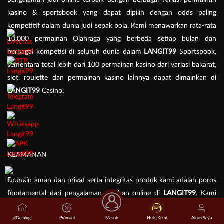
pengalaman judi online terbaik dengan berbagai variasi permainan
kasino & sportsbook yang dapat dipilih dengan odds paling
kompetitif dalam dunia judi sepak bola. Kami menawarkan rata-rata
10.000 permainan Olahraga yang berbeda setiap bulan dan
berbagai kompetisi di seluruh dunia dalam
LANGIT99
Sportsbook,
sementara total lebih dari 100 permainan kasino dari variasi bakarat,
slot, roulette dan permainan kasino lainnya dapat dimainkan di
LANGIT99
Casino.
KEAMANAN
Domain aman dan privat serta integritas produk kami adalah poros
fundamental dari pengalaman taruhan online di
LANGIT99
. Kami
selalu mengutamakan keamanan tercanggih dan memperbaharui
semua permainan serta proses-proses kami secara berkala, demi
9Gaming
Promosi
Masuk
Hub. Kami
Akun Saya