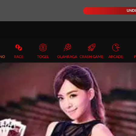
UND
INO
RACE
TOGEL
OLAHRAGA
CRASH GAME
ARCADE